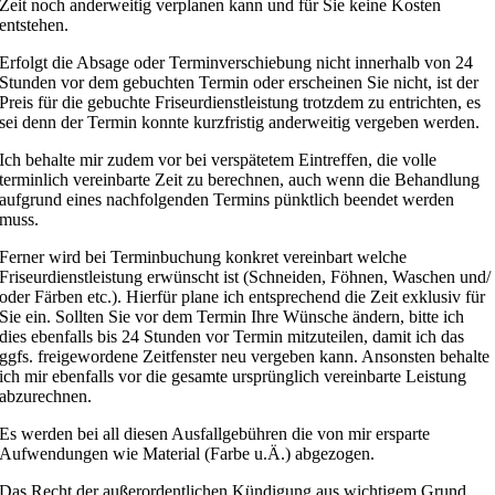
Zeit noch anderweitig verplanen kann und für Sie keine Kosten
entstehen.
Erfolgt die Absage oder Terminverschiebung nicht innerhalb von 24
Stunden vor dem gebuchten Termin oder erscheinen Sie nicht, ist der
Preis für die gebuchte Friseurdienstleistung trotzdem zu entrichten, es
sei denn der Termin konnte kurzfristig anderweitig vergeben werden.
Ich behalte mir zudem vor bei verspätetem Eintreffen, die volle
terminlich vereinbarte Zeit zu berechnen, auch wenn die Behandlung
aufgrund eines nachfolgenden Termins pünktlich beendet werden
muss.
Ferner wird bei Terminbuchung konkret vereinbart welche
Friseurdienstleistung erwünscht ist (Schneiden, Föhnen, Waschen und/
oder Färben etc.). Hierfür plane ich entsprechend die Zeit exklusiv für
Sie ein. Sollten Sie vor dem Termin Ihre Wünsche ändern, bitte ich
dies ebenfalls bis 24 Stunden vor Termin mitzuteilen, damit ich das
ggfs. freigewordene Zeitfenster neu vergeben kann. Ansonsten behalte
ich mir ebenfalls vor die gesamte ursprünglich vereinbarte Leistung
abzurechnen.
Es werden bei all diesen Ausfallgebühren die von mir ersparte
Aufwendungen wie Material (Farbe u.Ä.) abgezogen.
Das Recht der außerordentlichen Kündigung aus wichtigem Grund