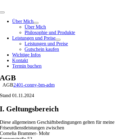
Zum
Inhalt
Toggle
springen
Navigation
Über Mich
Über Mich
Philosophie und Produkte
Leistungen und Preise
Leistungen und Preise
Gutschein kaufen
Wichtige Infos
Kontakt
Termin buchen
AGB
AGB
2401-conny-bm-adm
Stand 01.11.2024
I. Geltungsbereich
Diese allgemeinen Geschäftsbedingungen gelten für meine
Friseurdienstleistungen zwischen
Cornelia Brammer- Mohr
Sonnenstraße 53